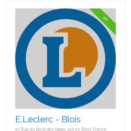
#6
E.Leclerc - Blois
15 Rue du Bout des Haies, 41000 Blois, France