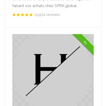
faisant vos achats chez SPRK.global.
(13974 reviews)
#2