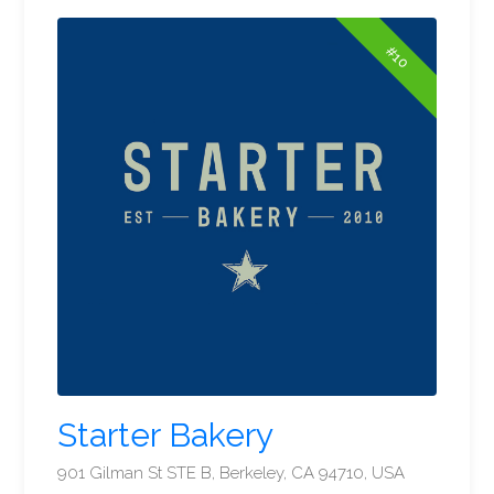
#10
Starter Bakery
901 Gilman St STE B, Berkeley, CA 94710, USA