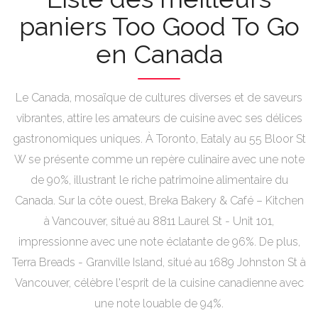
paniers Too Good To Go
en Canada
Le Canada, mosaïque de cultures diverses et de saveurs
vibrantes, attire les amateurs de cuisine avec ses délices
gastronomiques uniques. À Toronto, Eataly au 55 Bloor St
W se présente comme un repère culinaire avec une note
de 90%, illustrant le riche patrimoine alimentaire du
Canada. Sur la côte ouest, Breka Bakery & Café – Kitchen
à Vancouver, situé au 8811 Laurel St - Unit 101,
impressionne avec une note éclatante de 96%. De plus,
Terra Breads - Granville Island, situé au 1689 Johnston St à
Vancouver, célèbre l'esprit de la cuisine canadienne avec
une note louable de 94%.