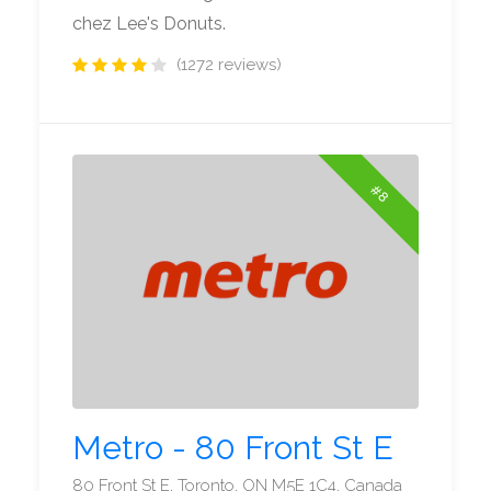
chez Lee's Donuts.
(1272 reviews)
#8
Metro - 80 Front St E
80 Front St E, Toronto, ON M5E 1C4, Canada