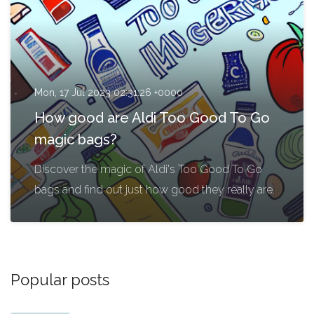
Mon, 17 Jul 2023 02:31:26 +0000
How good are Aldi Too Good To Go
magic bags?
Discover the magic of Aldi's Too Good To Go
bags and find out just how good they really are.
Popular posts