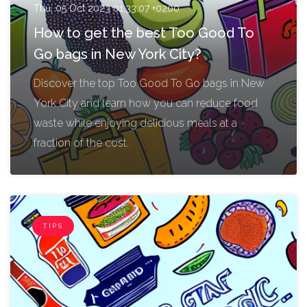
Thu, 05 Oct 2023 01:33:07 +0200
How to get the best Too Good To
Go bags in New York City?
Discover the top Too Good To Go bags in New
York City and learn how you can reduce food
waste while enjoying delicious meals at a
fraction of the cost.
TIPS