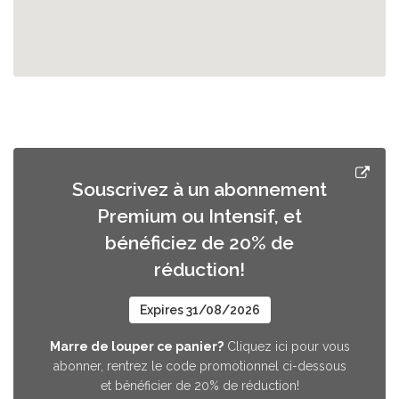
Festive Surprise Bag for 2
This festive surprise bag is ideal for
40.0 EUR
sharing between 2 over the festive
period. Enjoy!
Souscrivez à un abonnement
Christmas Surprise Bag
Premium ou Intensif, et
50.0 EUR
This Christmas Celebration bag is ideal
bénéficiez de 20% de
for sharing during the festive period.
réduction!
Expires 31/08/2026
Celebration Surprise Bag
66.0 EUR
Marre de louper ce panier?
Cliquez ici pour vous
A special Celebration to share
abonner, rentrez le code promotionnel ci-dessous
et bénéficier de 20% de réduction!