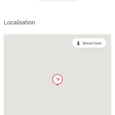
selection of fresh butchery offerings
including beef, poultry, lamb, or pork
14.99 EUR
as well as ready-to-heat mains and
Localisation
sides to enjoy on day of purchase or
pop into the freezer. Please see
individual packaging for freezer
instructions.
Street View
Surprise Bag
You may receive a mixed selection of
fresh butchery offerings including beef,
poultry, lamb, or pork as well as ready-
9.99 EUR
to-heat mains and sides to enjoy on
day of purchase or pop into the
freezer. Please see individual
packaging for freezer instructions.