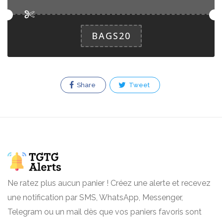
Yuletide Surprise
16.0 EUR
Share and Savour during the Christmas
BAGS20
Holiday Surprise Bag
Share
Tweet
33.0 EUR
This Holiday Celebration bag is ideal
for sharing during the festive period.
Cooked Ham
23.0 EUR
A festive must - Simply slice, serve,
savour!
Ne ratez plus aucun panier ! Créez une alerte et recevez
une notification par SMS, WhatsApp, Messenger,
Telegram ou un mail dès que vos paniers favoris sont