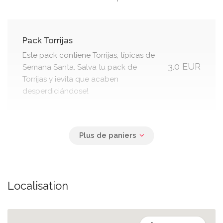
Pack Torrijas
Este pack contiene Torrijas, típicas de
3.0 EUR
Semana Santa. Salva tu pack de
Torrijas y ¡evita que acaben
desperdiciándose!.
Pack Rosquillas
Este pack contiene rosquillas fritas,
3.0 EUR
típicas de Semana Santa. El sabor de
estas es sorpresa y dependerá del
Localisation
excedente diario.