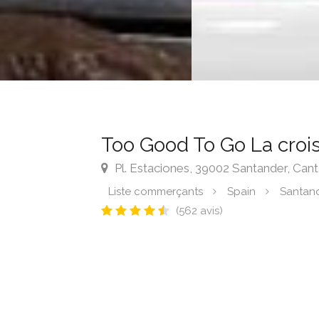
Too Good To Go La crois
Pl. Estaciones, 39002 Santander, Cant
Liste commerçants
Spain
Santan
(562 avis)