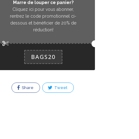
Marre de louper ce panier?
Cliquez ici pour vous abonner,
rentrez le code promotionnel ci-
dessous et bénéficier de 20% de
réduction!
BAGS20
Share
Tweet