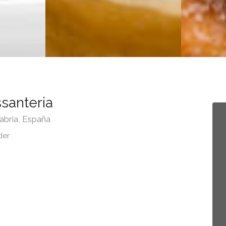
santeria
abria, España
der