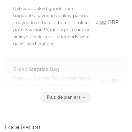
Delicious baked goods from
baguettes, savouries, cakes, paninis
4.99 GBP
(for you to re-heat at home), broken
pasties & more! Your bag is a surprise
until you pick it up - it depends what
hasn't sold that day!
Bread Surprise Bag
Rescue a Surprise Bag containing our
3.0 GBP
surplus bread, from loaves, rolls and
other assorted breads.
Localisation