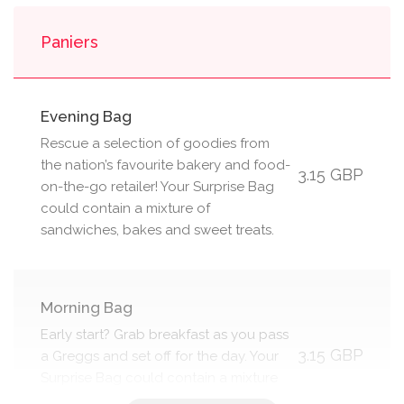
Paniers
Evening Bag
Rescue a selection of goodies from
the nation’s favourite bakery and food-
3.15 GBP
on-the-go retailer! Your Surprise Bag
could contain a mixture of
sandwiches, bakes and sweet treats.
Morning Bag
Early start? Grab breakfast as you pass
3.15 GBP
a Greggs and set off for the day. Your
Surprise Bag could contain a mixture
of sandwiches, bakes and sweet treats.