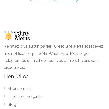
Pack Donetes
Salva en Bimbo Outlet y tu pack podrá
2.99 EUR
contener Donetes iguales o diferentes.
*EL PACK SE ENTREGARÁ SIN BOLSA*
Ne ratez plus aucun panier ! Créez une alerte et recevez
une notification par SMS, WhatsApp, Messenger,
Telegram ou un mail dès que vos paniers favoris sont
disponibles.
Lien utiles
Abonnement
Liste commerçants
Blog