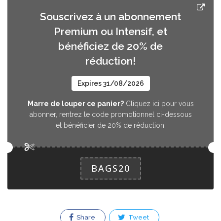
ENTREGARÁ SIN BOLSA*
Souscrivez à un abonnement
Premium ou Intensif, et
Pack Mixto
bénéficiez de 20% de
Salva en Bimbo Outlet y tu pack
réduction!
2.99 EUR
sorpresa podrá contener una amplia
variedad de productos salados y
Expires 31/08/2026
dulces.
Marre de louper ce panier?
Cliquez ici pour vous
abonner, rentrez le code promotionnel ci-dessous
et bénéficier de 20% de réduction!
Pack Donuts
Salva en Bimbo Outlet y tu pack
2.99 EUR
sorpresa podrá contener donuts de la
BAGS20
marcas Bimbo. *EL PACK SE
ENTREGARÁ SIN BOLSA*
Share
Tweet