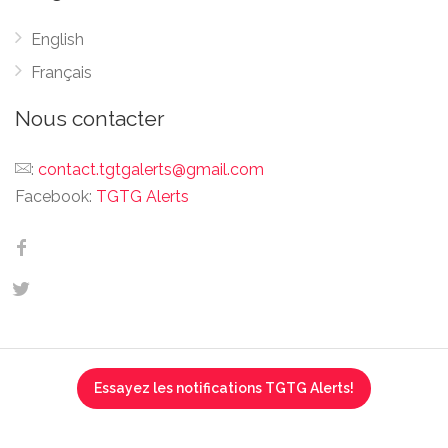
English
Français
Nous contacter
:
contact.tgtgalerts@gmail.com
Facebook:
TGTG Alerts
Essayez les notifications TGTG Alerts!
Ce site web n’est pas affilié, associé, autorisé, endossé ou