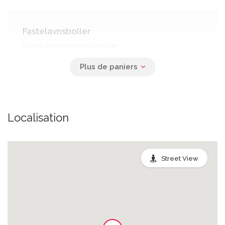
Fastelavnsboller
Redd en pose med deilige
39.0 NOK
fastelavnsboller og vær med i kampen
mot matsvinn!
Fastelavnsboller
Localisation
Redd en pose med deilige
49.0 NOK
fastelavnsboller og vær med i kampen
mot matsvinn!
Street View