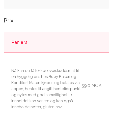
Prix
Paniers
Nå kan du få lekker overskuddsmat til
en hyggelig pris hos Buøy Bakeri og
Konditori! Maten kjøpes og betales via
59.0 NOK
appen, hentes til angitt hentetidspunkt
og nytes med god samvittighet :-)
Innholdet kan variere og kan også
inneholde nøtter, gluten osv.