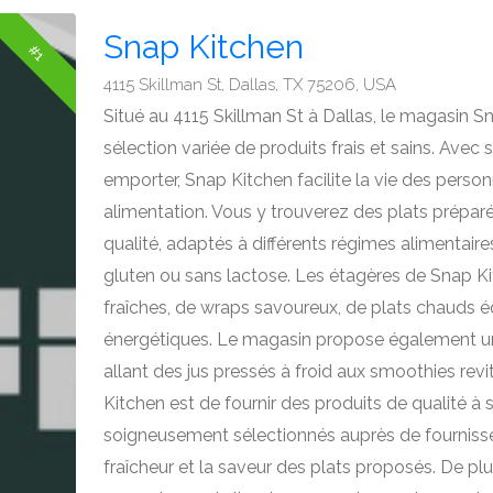
Snap Kitchen
#1
4115 Skillman St, Dallas, TX 75206, USA
Situé au 4115 Skillman St à Dallas, le magasin 
sélection variée de produits frais et sains. Avec
emporter, Snap Kitchen facilite la vie des perso
alimentation. Vous y trouverez des plats prépar
qualité, adaptés à différents régimes alimentaire
gluten ou sans lactose. Les étagères de Snap K
fraîches, de wraps savoureux, de plats chauds éq
énergétiques. Le magasin propose également u
allant des jus pressés à froid aux smoothies revit
Kitchen est de fournir des produits de qualité à s
soigneusement sélectionnés auprès de fournisseu
fraîcheur et la saveur des plats proposés. De plu