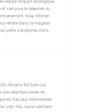
e réduire l'impact écologique.
 et sain pour le déjeuner ou
'entraînement, Snap Kitchen
vous rendre dans ce magasin
se, prête à emporter. Votre
6760 Abrams Rd Suite 115,
 une sélection variée de
égumes frais aux viennoiseries
c soin, Yely saura satisfaire