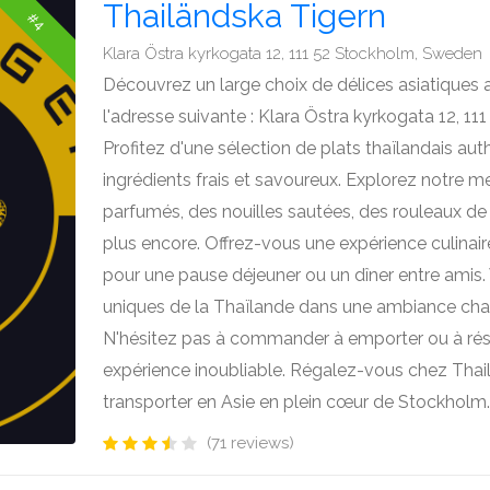
Thailändska Tigern
#4
Klara Östra kyrkogata 12, 111 52 Stockholm, Sweden
Découvrez un large choix de délices asiatiques 
l'adresse suivante : Klara Östra kyrkogata 12, 1
Profitez d'une sélection de plats thaïlandais au
ingrédients frais et savoureux. Explorez notre 
parfumés, des nouilles sautées, des rouleaux de 
plus encore. Offrez-vous une expérience culinaire
pour une pause déjeuner ou un dîner entre amis.
uniques de la Thaïlande dans une ambiance chal
N'hésitez pas à commander à emporter ou à rés
expérience inoubliable. Régalez-vous chez Thai
transporter en Asie en plein cœur de Stockholm.
(71 reviews)