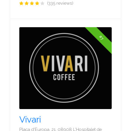
(335 reviews)
#7
Vivari
Plaça d'Europa, 21, 08908 L'Hospitalet de