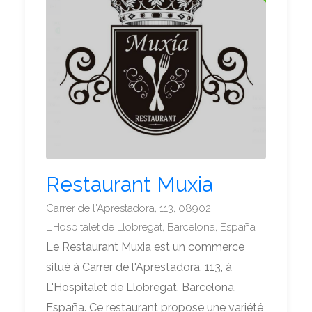
Restaurant Muxia
Carrer de l'Aprestadora, 113, 08902
L'Hospitalet de Llobregat, Barcelona, España
Le Restaurant Muxia est un commerce
situé à Carrer de l'Aprestadora, 113, à
L'Hospitalet de Llobregat, Barcelona,
España. Ce restaurant propose une variété