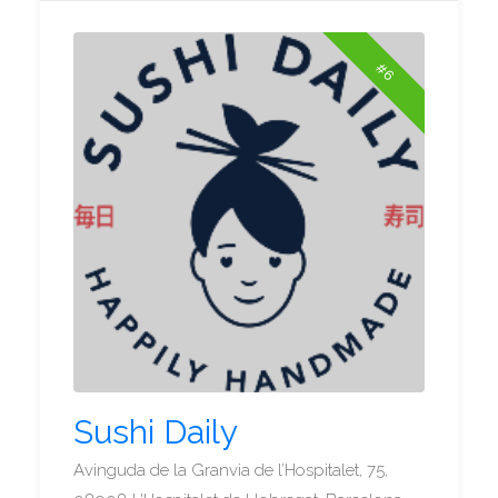
#6
Sushi Daily
Avinguda de la Granvia de l’Hospitalet, 75,