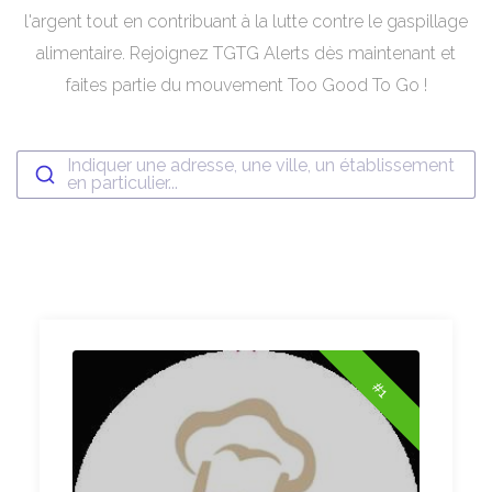
l'argent tout en contribuant à la lutte contre le gaspillage
alimentaire. Rejoignez TGTG Alerts dès maintenant et
faites partie du mouvement Too Good To Go !
Indiquer une adresse, une ville, un établissement
en particulier...
#1