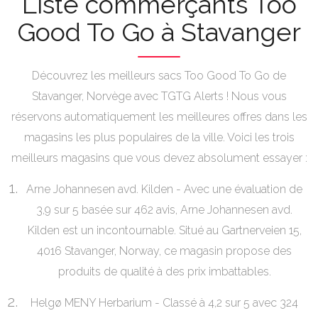
Liste commerçants Too
Good To Go à Stavanger
Découvrez les meilleurs sacs Too Good To Go de
Stavanger, Norvège avec TGTG Alerts ! Nous vous
réservons automatiquement les meilleures offres dans les
magasins les plus populaires de la ville. Voici les trois
meilleurs magasins que vous devez absolument essayer :
Arne Johannesen avd. Kilden - Avec une évaluation de
3,9 sur 5 basée sur 462 avis, Arne Johannesen avd.
Kilden est un incontournable. Situé au Gartnerveien 15,
4016 Stavanger, Norway, ce magasin propose des
produits de qualité à des prix imbattables.
Helgø MENY Herbarium - Classé à 4,2 sur 5 avec 324