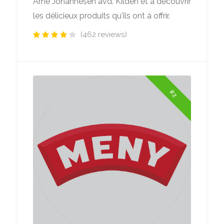
Arne Johannesen avd. Kilden et à découvrir
les délicieux produits qu'ils ont à offrir.
(462 reviews)
#2