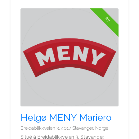
#7
Helgø MENY Mariero
Breidablikkveien 3, 4017 Stavanger, Norge
Situé à Breidablikkveien 3, Stavanger,