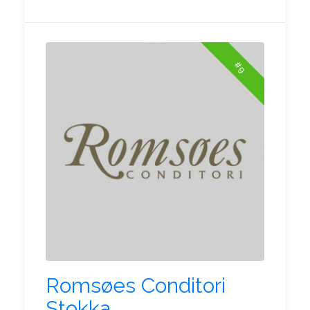
#9
Romsøes Conditori
Stokka