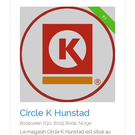
#7
Circle K Hunstad
Bodøveien 630, 8019 Bodø, Norge
Le magasin Circle K Hunstad est situé au