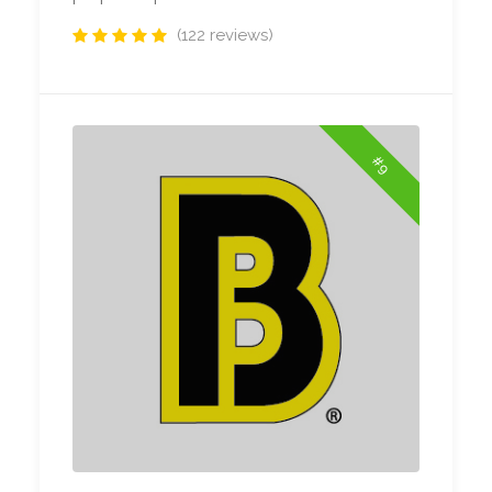
(122 reviews)
#9