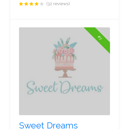
(32 reviews)
#7
Sweet Dreams