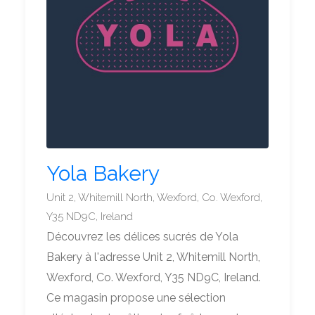
Yola Bakery
Unit 2, Whitemill North, Wexford, Co. Wexford,
Y35 ND9C, Ireland
Découvrez les délices sucrés de Yola
Bakery à l'adresse Unit 2, Whitemill North,
Wexford, Co. Wexford, Y35 ND9C, Ireland.
Ce magasin propose une sélection