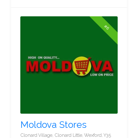
#6
Moldova Stores
Clonard Village, Clonard Little, Wexford, Y35