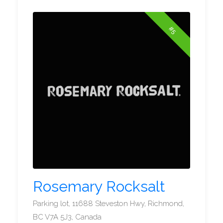
#5
Rosemary Rocksalt
Parking lot, 11688 Steveston Hwy, Richmond,
BC V7A 5J3, Canada