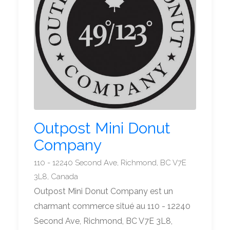
Outpost Mini Donut
Company
110 - 12240 Second Ave, Richmond, BC V7E
3L8, Canada
Outpost Mini Donut Company est un
charmant commerce situé au 110 - 12240
Second Ave, Richmond, BC V7E 3L8,