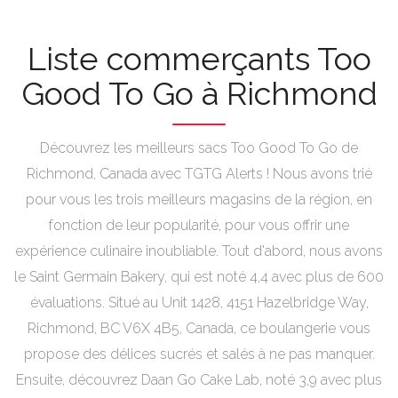
Liste commerçants Too
Good To Go à Richmond
Découvrez les meilleurs sacs Too Good To Go de
Richmond, Canada avec TGTG Alerts ! Nous avons trié
pour vous les trois meilleurs magasins de la région, en
fonction de leur popularité, pour vous offrir une
expérience culinaire inoubliable. Tout d'abord, nous avons
le Saint Germain Bakery, qui est noté 4,4 avec plus de 600
évaluations. Situé au Unit 1428, 4151 Hazelbridge Way,
Richmond, BC V6X 4B5, Canada, ce boulangerie vous
propose des délices sucrés et salés à ne pas manquer.
Ensuite, découvrez Daan Go Cake Lab, noté 3,9 avec plus