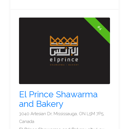
#4
El Prince Shawarma
and Bakery
3040 Artesian Dr, Mississauga, ON L5M 7P5,
Canada