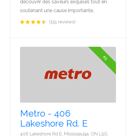
découvrir des saveurs exquises tout en
soutenant une cause importante.
(351 reviews)
#5
Metro - 406
Lakeshore Rd. E
406 Lakeshore Rd E, Mississauga, ON L5G