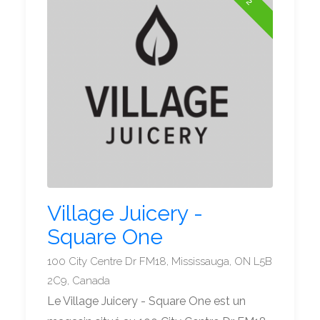
Village Juicery -
Square One
100 City Centre Dr FM18, Mississauga, ON L5B
2C9, Canada
Le Village Juicery - Square One est un