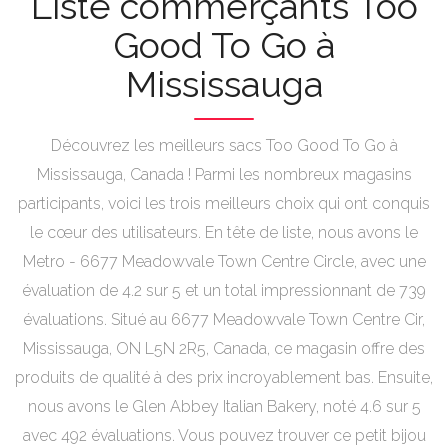
Liste commerçants Too
Good To Go à
Mississauga
Découvrez les meilleurs sacs Too Good To Go à
Mississauga, Canada ! Parmi les nombreux magasins
participants, voici les trois meilleurs choix qui ont conquis
le cœur des utilisateurs. En tête de liste, nous avons le
Metro - 6677 Meadowvale Town Centre Circle, avec une
évaluation de 4.2 sur 5 et un total impressionnant de 739
évaluations. Situé au 6677 Meadowvale Town Centre Cir,
Mississauga, ON L5N 2R5, Canada, ce magasin offre des
produits de qualité à des prix incroyablement bas. Ensuite,
nous avons le Glen Abbey Italian Bakery, noté 4.6 sur 5
avec 492 évaluations. Vous pouvez trouver ce petit bijou