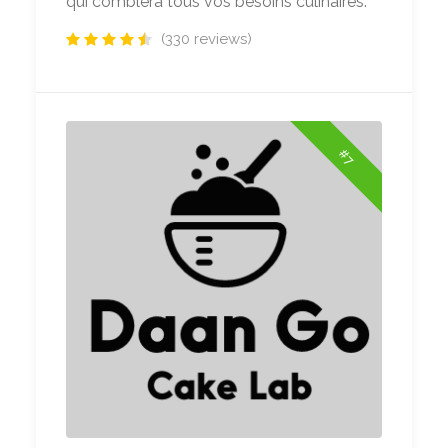
qui comblera tous vos besoins culinaires.
(330 reviews)
#7