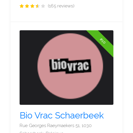
(165 reviews)
#10
Bio Vrac Schaerbeek
Rue Georges Raeymaekers 51, 1030