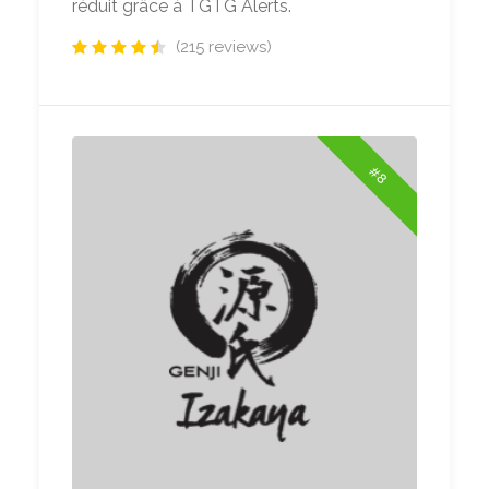
réduit grâce à TGTG Alerts.
(215 reviews)
#8