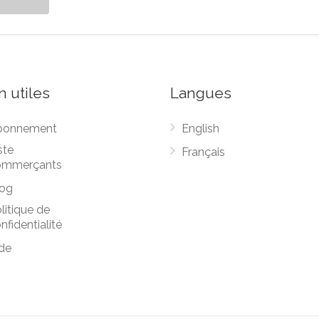
n utiles
Langues
bonnement
English
ste
Français
ommerçants
og
litique de
nfidentialité
de