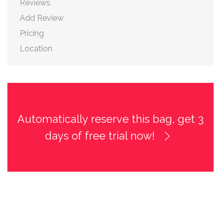
Reviews
Add Review
Pricing
Location
Automatically reserve this bag, get 3
days of free trial now!