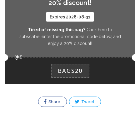
20% discount!
Caja Sin alcohol
Expires 2026-08-31
Salva un pack sorpresa de Cervezas
5.99 EUR
Tired of missing this bag?
Click here to
Gran Vía de 24 tercios de cerveza Gran
subscribe, enter the promotional code below, and
Vía Sin Alcohol. Fecha de consumo
enjoy a 20% discount!
preferente. 16/05/2024
BAGS20
Six Pack Sin Alcohol
Salva un pack sorpresa en Cervezas
2.99 EUR
Gran Vía y contendrá 6 tercios de
cerveza Gran Vía Sin Alcohol. Fecha
Share
Tweet
de consumo preferente 29/03/2024
Caja sin azúcar