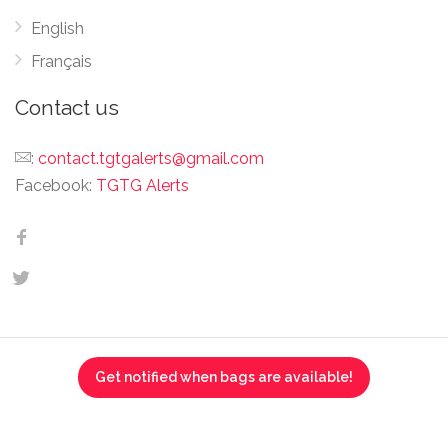
English
Français
Contact us
:
contact.tgtgalerts@gmail.com
Facebook:
TGTG Alerts
Get notified when bags are available!
This website is not affiliated, associated, authorized,
endorsed by, or in any way officially connected with Too