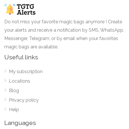
Salva un Pack Sorpresa y te llevarás
4.99 EUR
una caja de 24 tercios de Cerveza
Gran Vía Sin Azúcar. 3,7% alcohol.
Do not miss your favorite magic bags anymore ! Create
your alerts and receive a notification by SMS, WhatsApp,
Messenger, Telegram, or by email when your favorites
Six Pack Sin Azúcar
magic bags are available.
Salva un pack sorpresa y contendrá 6
3.99 EUR
tercios de Cerveza Gran Vía Sin Azúcar.
Useful links
3,7% alcohol.
My subscription
Locations
Mix Sorpresa
Blog
4.99 EUR
Privacy policy
Help
Languages