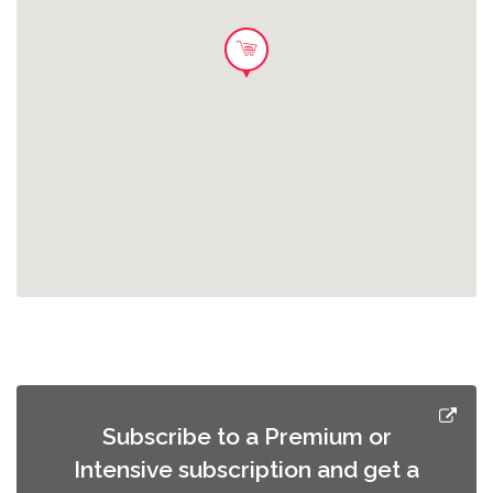
Caja Baltic Porter
Salva un pack de Baltic Porter y
contendrá una caja de 24 tercios de
10.99 EUR
cerveza. De aroma pronunciado a
chocolate, café y algo de caramelo
tostado, con cuerpo intenso.
Six Pack Baltic Porter
Salva un pack y contendrá una caja
de 6 tercios de cerveza baltic porter.
2.99 EUR
De aroma pronunciado a chocolate,
café y algo de caramelo tostado, con
Subscribe to a Premium or
cuerpo intenso.
Intensive subscription and get a