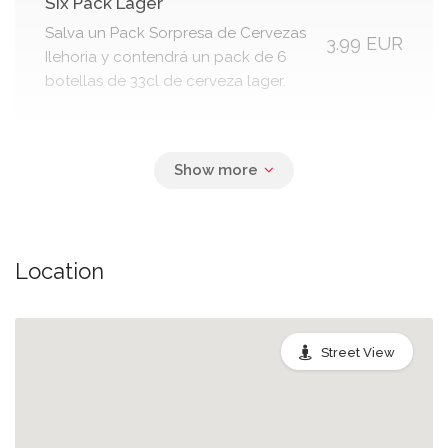
Six Pack Lager
Salva un Pack Sorpresa de Cervezas
3.99 EUR
Ilehoria y contendrá un pack de 6
botellas de 33cl de cerveza lager.
Caja Tostada GV
9.99 EUR
Location
Six Pack Tostada
Salva en Cervezas Gran Vía Tostada y
contendrá una caja de 6 tercios de
Street View
2.99 EUR
cerveza tostada. Con sabor
ligeramente a caramelo y notas
tostadas de color rojizo brillante y 6,4
% vol. alcohol.