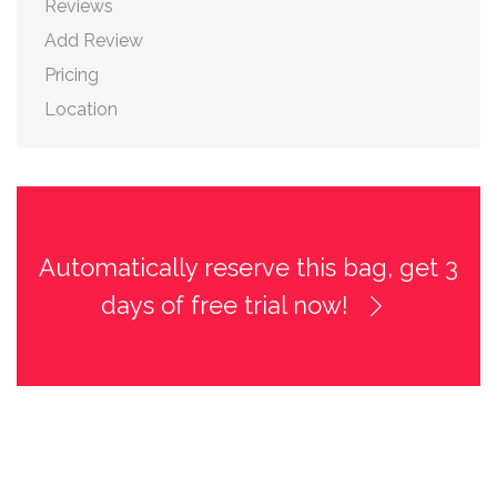
Reviews
Add Review
Pricing
Location
Automatically reserve this bag, get 3
days of free trial now!