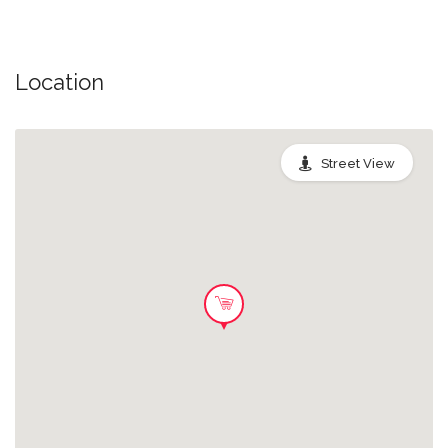
Veggie Pakket
🤩 Verwacht je aan groenten, fruit of
adere producten zonder vlees en vis.
Location
Het assortiment hangt af van de
onverkochte artikelen van de dag in je
Carrefour-winkel. 👀👃😋 Vertrouw op je
4.99 EUR
zintuigen: kijk, ruik en proef voordat je
Street View
weggooit. 🛍️ Denk aan de planeet en
breng een grote boodschappentas
mee (de winkel kan je eventueel een
tas aanrekenen indien je geen
meebrengt).
Bakkerij Pakket
🍞 Als je besluit om hier een heerlijke
portie te redden, dan kun je je
verwachten aan broodwaren, gebak