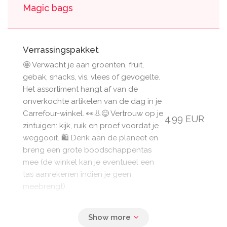
Magic bags
Verrassingspakket
🤩 Verwacht je aan groenten, fruit,
gebak, snacks, vis, vlees of gevogelte.
Het assortiment hangt af van de
onverkochte artikelen van de dag in je
Carrefour-winkel. 👀👃😋 Vertrouw op je
4.99 EUR
zintuigen: kijk, ruik en proef voordat je
weggooit. 🛍️ Denk aan de planeet en
breng een grote boodschappentas
mee (de winkel kan je eventueel een
tas aanrekenen indien je geen
meebrengt).