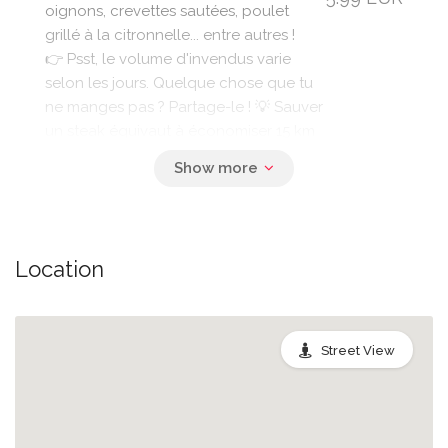
oignons, crevettes sautées, poulet
grillé à la citronnelle... entre autres !
👉 Psst, le volume d'invendus varie
selon les jours. Quelque chose que tu
ne manges pas ? Partage-le ! 💡 Sauver
un steak équivaut à économiser 15 km
en voiture !
Soir
Location
♻️ Pense à apporter ton propre
contenant pour récupérer tes produits
! Sans cela, chaque barquette te sera
facturée 2 euros. 🍱 Dans votre panier
Street View
surprise, il pourra y avoir : nouilles
sautées, riz cantonnais, bœuf aux
5.99 EUR
oignons, crevettes sautées, poulet
grillé à la citronnelle... entre autres !