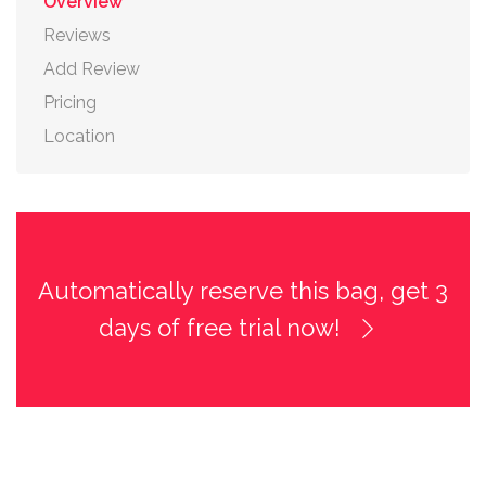
Overview
Reviews
Add Review
Pricing
Location
Automatically reserve this bag, get 3
days of free trial now!