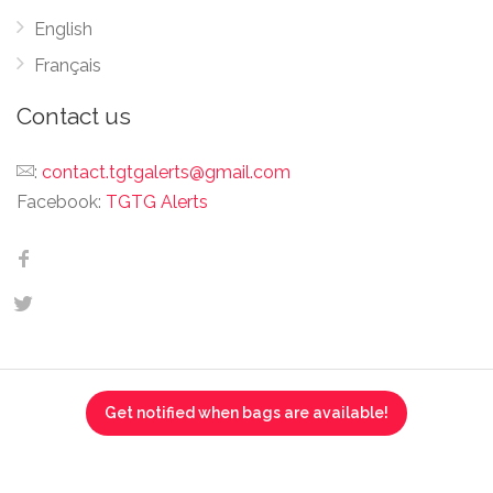
English
Français
Contact us
:
contact.tgtgalerts@gmail.com
Facebook:
TGTG Alerts
Get notified when bags are available!
This website is not affiliated, associated, authorized,
endorsed by, or in any way officially connected with Too