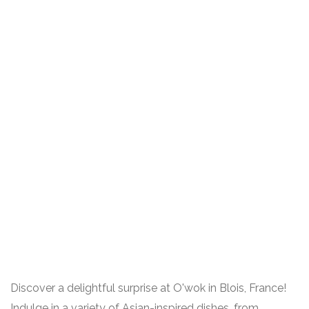
Discover a delightful surprise at O'wok in Blois, France!
Indulge in a variety of Asian-inspired dishes, from