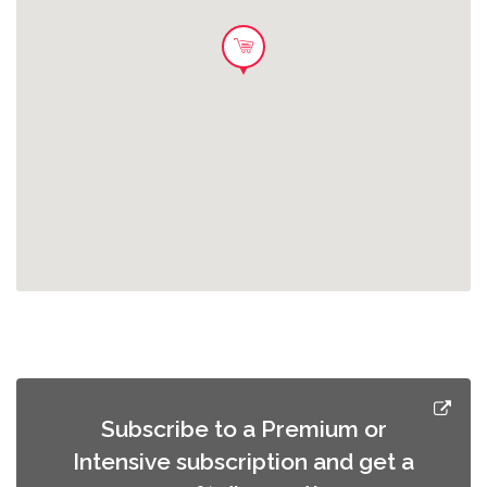
👉 Psst, le volume d'invendus varie
selon les jours. Quelque chose que tu
ne manges pas ? Partage-le ! 💡 Sauver
un steak équivaut à économiser 15 km
en voiture !
Subscribe to a Premium or
Intensive subscription and get a