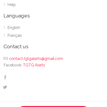
Help
en pleine terre, bien arrosés et nourris,
il s’épanouiront dans votre jardin.
Languages
English
Plante(s) verte(s) 60 €
Français
Gamm Vert s’engage contre le
gaspillage des végétaux ! Venez
Contact us
chercher des plantes vertes pour
décorer votre habitat. Votre lot pourra
:
contact.tgtgalerts@gmail.com
14.99 EUR
être constitué d’une ou plusieurs
Facebook:
TGTG Alerts
grandes plantes vertes. Certaines
plantes pourront avoir perdu des
feuilles. Elles réapparaitront une fois
bien installées chez vous avec du soin
et de l’amour.