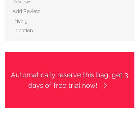
Reviews
Add Review
Pricing
Location
Automatically reserve this bag, get 3
days of free trial now!