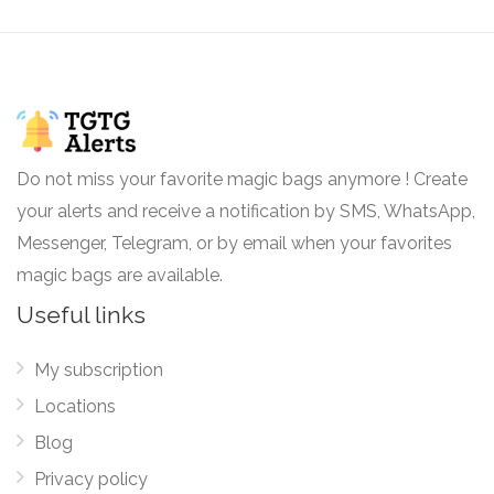
bulbes potagers, petits fruitiers
Certains plans auront perdu quelques
pousses, et une fois bien installées
dans votre potager, elles vous
régaleront !
Do not miss your favorite magic bags anymore ! Create
your alerts and receive a notification by SMS, WhatsApp,
Arbre(s) 120€
Messenger, Telegram, or by email when your favorites
Gamm Vert s’engage contre le
magic bags are available.
gaspillage des végétaux ! Venez
chercher des arbres pour compléter
Useful links
votre jardin. Votre lot pourra être
constitué d’une ou plusieurs arbres :
My subscription
29.99 EUR
conifères, buis topiaires, palmiers,
Locations
Lauriers, Oliviers, érables, fruitiers,
autres arbres Ces arbres auront perdu
Blog
de leur superbe et peut être certaines
Privacy policy
de leurs feuilles. Une fois bien installés