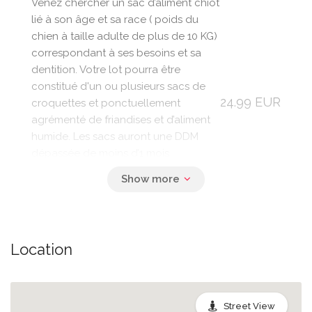
Venez chercher un sac d’aliment chiot
lié à son âge et sa race ( poids du
chien à taille adulte de plus de 10 KG)
correspondant à ses besoins et sa
dentition. Votre lot pourra être
constitué d'un ou plusieurs sacs de
24.99 EUR
croquettes et ponctuellement
agrémenté de friandises et d’aliment
humide. Les sacs auront une DDM
dépassée de moins d’1 mois
garantissant une bonne valeur
nutritionnelle. La transition alimentaire
est un élément majeur pour préserver
la bonne santé de votre compagnon
en cas de changement de son aliment
Location
habituel.
Street View